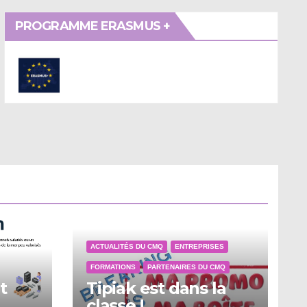
PROGRAMME ERASMUS +
ACTUALITÉS DU CMQ
ENTREPRISES
FORMATIONS
PARTENAIRES DU CMQ
t
Tipiak est dans la
classe !