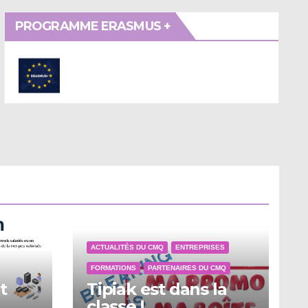
PROGRAMME ERASMUS +
ACTUALITÉS DU CMQ
ENTREPRISES
FORMATIONS
PARTENAIRES DU CMQ
t
Tipiak est dans la
classe !