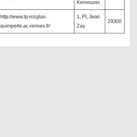
Kerneuzec
http://www.lp-rozglas-
1, PL Jean
29300
quimperle.ac-rennes.fr/
Zay