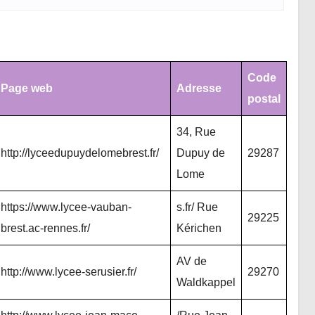
Code
Page web
Adresse
postal
34, Rue
http://lyceedupuydelomebrest.fr/
Dupuy de
29287
Lome
https://www.lycee-vauban-
s.fr/ Rue
29225
brest.ac-rennes.fr/
Kérichen
AV de
http://www.lycee-serusier.fr/
29270
Waldkappel