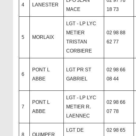
LPO JEAN
02 97 76
4
LANESTER
MACE
18 73
LGT - LP LYC
METIER
02 98 88
5
MORLAIX
TRISTAN
62 77
CORBIERE
PONT L
LGT PR ST
02 98 66
6
ABBE
GABRIEL
08 44
LGT - LP LYC
PONT L
02 98 66
7
METIER R.
ABBE
07 78
LAENNEC
LGT DE
02 98 65
8
QUIMPER