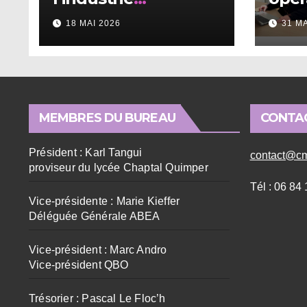
alimentaire en
18 MAI 2026
31 M
Bretagne
MEMBRES DU BUREAU
CONTA
Président : Karl Tangui
contact@cm
proviseur du lycée Chaptal Quimper
Tél : 06 84
Vice-présidente : Marie Kieffer
Déléguée Générale ABEA
Vice-président : Marc Andro
Vice-président QBO
Trésorier : Pascal Le Floc’h