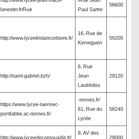
http://www.lycee-jean-mace-
/Rue Jean
56600
lanester.fr/Rue
Paul Sartre
16, Rue de
http://www.lyceetristancorbiere.fr/
59200
Kerveguen
6, Rue
http://saint-gabriel.bzh/
Jean
29120
Lautrédou
-rennes.fr/
https://www.lycee-laennec-
61, Rue du
58240
pontlabbe.ac-rennes.fr/
Lycée
8, AV des
http://www.lyceedecornouaille.fr/
29000