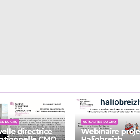
ÉS DU CMQ
ACTUALITÉS DU CMQ
elle directrice
Webinaire proje
ationnelle CMQ
Haliobreizh