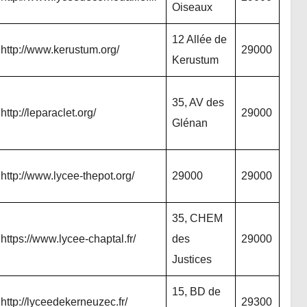
Oiseaux
12 Allée de
http://www.kerustum.org/
29000
Kerustum
35, AV des
http://leparaclet.org/
29000
Glénan
http://www.lycee-thepot.org/
29000
29000
35, CHEM
https://www.lycee-chaptal.fr/
des
29000
Justices
15, BD de
http://lyceedekerneuzec.fr/
29300