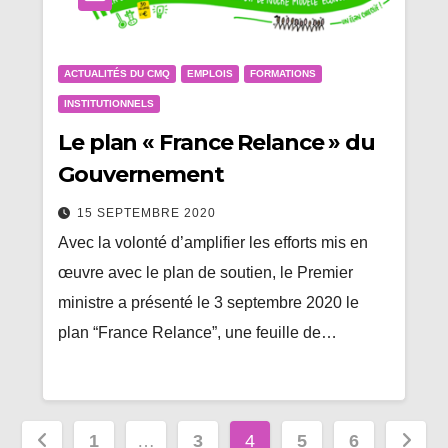
ACTUALITÉS DU CMQ
EMPLOIS
FORMATIONS
INSTITUTIONNELS
Le plan « France Relance » du
Gouvernement
15 SEPTEMBRE 2020
Avec la volonté d’amplifier les efforts mis en
œuvre avec le plan de soutien, le Premier
ministre a présenté le 3 septembre 2020 le
plan “France Relance”, une feuille de…
Pagination
1
…
3
4
5
6