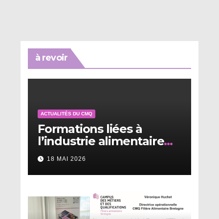
à revoir
ACTUALITÉS DU CMQ
Formations liées à
l’industrie alimentaire
en Bretagne
18 MAI 2026