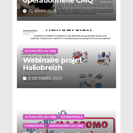
opérationnelle CMQ
31 MARS 2026
ACTUALITÉS DU CMQ
Webinaire projet
Haliobreizh
3 OCTOBRE 2025
ACTUALITÉS DU CMQ
ENTREPRISES
FORMATIONS
PARTENAIRES DU CMQ