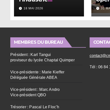
alimentaire en
18 MAI 2026
31 M
Bretagne
MEMBRES DU BUREAU
CONTA
Président : Karl Tangui
contact@cm
proviseur du lycée Chaptal Quimper
Tél : 06 84
Vice-présidente : Marie Kieffer
Déléguée Générale ABEA
Vice-président : Marc Andro
Vice-président QBO
Trésorier : Pascal Le Floc’h