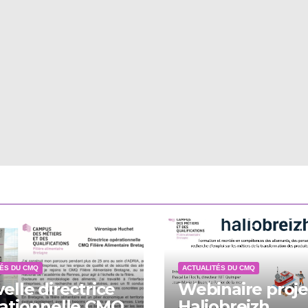
ÉS DU CMQ
ACTUALITÉS DU CMQ
elle directrice
Webinaire proje
ationnelle CMQ
Haliobreizh