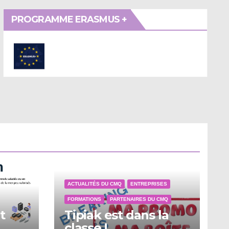
PROGRAMME ERASMUS +
ACTUALITÉS DU CMQ
ENTREPRISES
FORMATIONS
PARTENAIRES DU CMQ
t
Tipiak est dans la
classe !