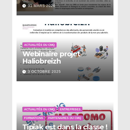
31 MARS 2026
ACTUALITÉS DU CMQ
Webinaire projet
Haliobreizh
3 OCTOBRE 2025
ACTUALITÉS DU CMQ
ENTREPRISES
FORMATIONS
PARTENAIRES DU CMQ
Tipiak est dans la classe !